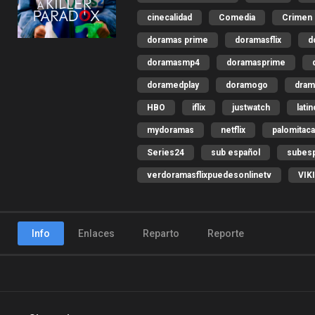
cinecalidad
Comedia
Crimen
doramas prime
doramasflix
d
doramasmp4
doramasprime
doramedplay
doramogo
dram
HBO
iflix
justwatch
lati
mydoramas
netflix
palomitac
Series24
sub español
subes
verdoramasflixpuedesonlinetv
VIKI
Info
Enlaces
Reparto
Reporte