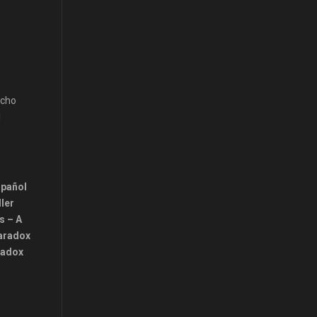
acho
l
spañol
ller
s – A
Paradox
radox