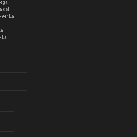
mega –
a del
 ver La
La
– La