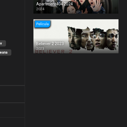
Apartment404 2024
2024
Película
tv
Believer 2 2023
2023
reana