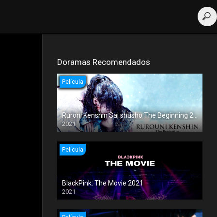
Doramas Recomendados
Película
Ruroni Kenshin Sai shusho The Beginning 2021
2021
Película
BlackPink: The Movie 2021
2021