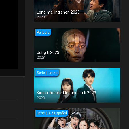
Long ma jing shen 2023
2023
Película
Jung E 2023
2023
Serie | Latino
Kimi ni todoke Llegando a ti 2023
2023
Serie | Sub Español