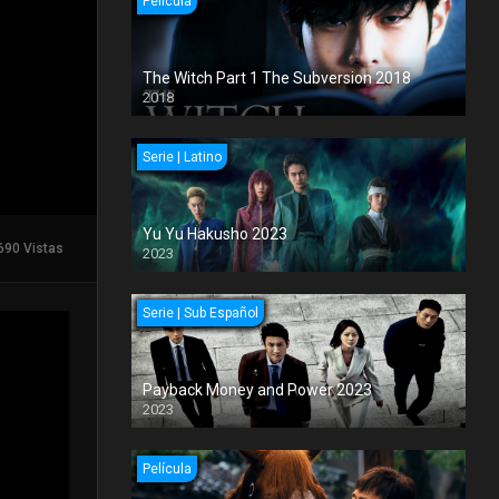
Película
The Witch Part 1 The Subversion 2018
2018
Serie | Latino
Yu Yu Hakusho 2023
690 Vistas
2023
Serie | Sub Español
Payback Money and Power 2023
2023
Película