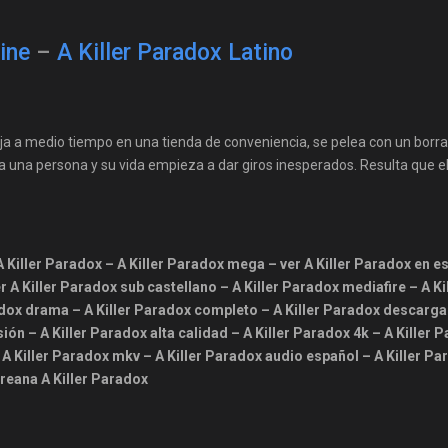
ine
–
A Killer Paradox Latino
aja a medio tiempo en una tienda de conveniencia, se pelea con un borr
 una persona y su vida empieza a dar giros inesperados. Resulta que e
s A Killer Paradox – A Killer Paradox mega – ver A Killer Paradox en e
er A Killer Paradox sub castellano – A Killer Paradox mediafire – A Ki
radox drama – A Killer Paradox completo – A Killer Paradox descarga
ón – A Killer Paradox alta calidad – A Killer Paradox 4k – A Killer 
 A Killer Paradox mkv – A Killer Paradox audio español – A Killer Pa
reana A Killer Paradox