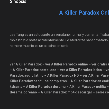
Sinopsis
A Killer Paradox Onl
Lee Tang es un estudiante universitario normal y corriente. Trab
molesto y lo mata accidentalmente. Le aterroriza haber matado a
hombre muerto es un asesino en serie.
ver A Killer Paradox – ver A Killer Paradox online – ver grati
– A Killer Paradox castellano – ver A Killer Paradox latino – v
Paradox audio latino – A Killer Paradox HD – ver A Killer Pa
Killer Paradox capítulos completos – A Killer Paradox en emisi
kdrama – A Killer Paradox dorama – A Killer Paradox netflix –
dorama coreano – A Killer Paradox mp4 descargar – serie co