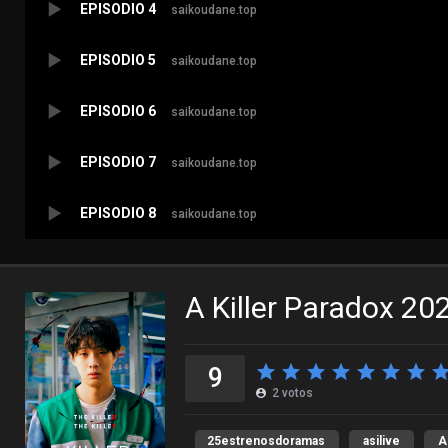
EPISODIO 4
saikoudane.top
EPISODIO 5
saikoudane.top
EPISODIO 6
saikoudane.top
EPISODIO 7
saikoudane.top
EPISODIO 8
saikoudane.top
A Killer Paradox 20
9
2
votos
25estrenosdoramas
asilive
A