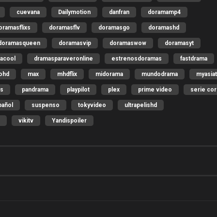
cuevana
Dailymotion
danfran
doramamp4
oramasflixs
doramasflv
doramasgo
doramashd
doramasqueen
doramasvip
doramaswow
doramasyt
acool
dramasparaveronline
estrenosdoramas
fastdrama
nohd
max
mhdflix
midorama
mundodrama
myasia
as
pandrama
playpilot
plex
prime video
serie co
pañol
suspenso
tokyvideo
ultrapelishd
vikitv
Yandispoiler