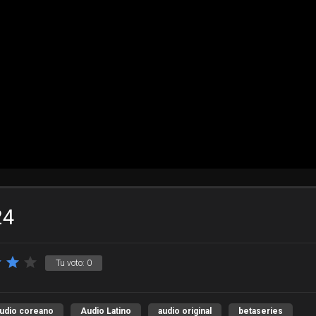
24
Tu voto:
0
udio coreano
Audio Latino
audio original
betaseries