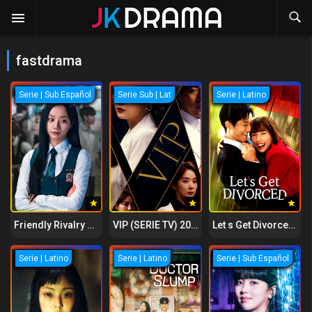
fastdrama
Serie | Sub Español
Serie Sub | Lat
Serie | Latino
Friendly Rivalry 2025
VIP (SERIE TV) 2019
Let s Get Divorced 2023
Serie | Latino
Serie | Latino
Serie | Sub Español