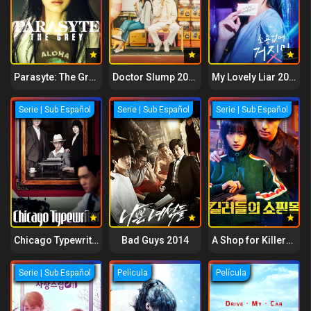
Parasyte: The Grey 2024
Doctor Slump 2024
My Lovely Liar 2023
Serie | Sub Español
Serie | Sub Español
Serie | Sub Español
Chicago Typewrite 2017
Bad Guys 2014
A Shop for Killers 2024
Serie | Sub Español
Película
Película