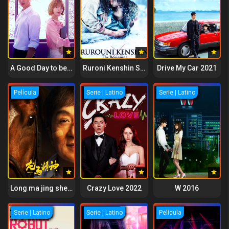
A Good Day to be a Dog 2023
Ruroni Kenshin Sai shusho The Beginning 2021
Drive My Car 2021
Película
Serie | Latino
Serie | Latino
Long ma jing shen 2023
Crazy Love 2022
W 2016
Serie | Latino
Serie | Latino
Película