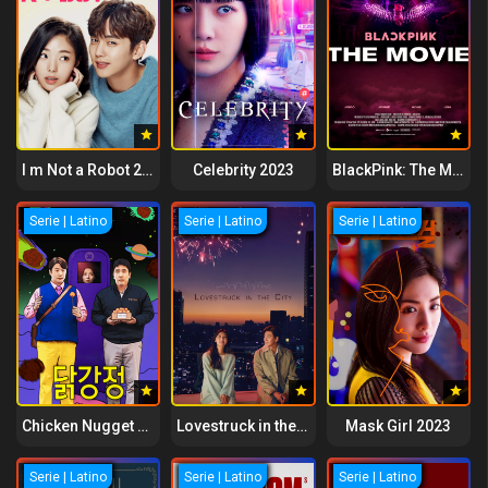
I m Not a Robot 2017
Celebrity 2023
BlackPink: The Movie 2021
Serie | Latino
Serie | Latino
Serie | Latino
Chicken Nugget 2024
Lovestruck in the City 2020
Mask Girl 2023
Serie | Latino
Serie | Latino
Serie | Latino