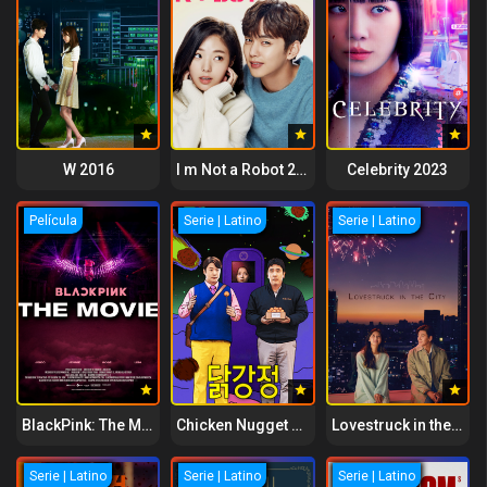
W 2016
I m Not a Robot 2017
Celebrity 2023
Película
Serie | Latino
Serie | Latino
BlackPink: The Movie 2021
Chicken Nugget 2024
Lovestruck in the City 2020
Serie | Latino
Serie | Latino
Serie | Latino