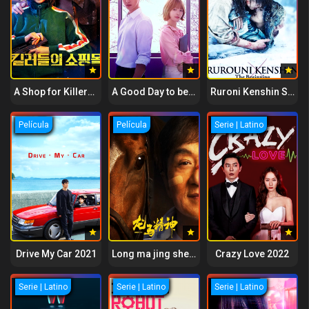
A Shop for Killers 2024
A Good Day to be a Dog 2023
Ruroni Kenshin Sai shusho The Beginning 2021
Película
Película
Serie | Latino
Drive My Car 2021
Long ma jing shen 2023
Crazy Love 2022
Serie | Latino
Serie | Latino
Serie | Latino