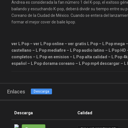
Andrea es considerada la fan número 1 del K-pop, el exitoso géner
bailando y escuchando K-pop, deberá dividir su tiempo entre su pa
Coreano de la Ciudad de México. Cuando se entera del lanzamien
formar el mejor cover de baile kpop.
ver L Pop – ver L Pop online – ver gratis L Pop – L Pop mega –
castellano – L Pop mediafire – L Pop audio latino – L Pop H
completos – L Pop en emision – L Pop alta calidad – L Pop 4
español – L Pop dorama coreano – L Pop mp4 descargar – L 
Enlaces
Descarga
Descarga
Calidad