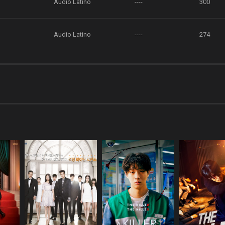
Audio Latino
----
300
Audio Latino
----
274