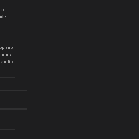
rio
ide
Pop sub
itulos
p audio