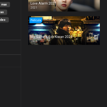
Love Alarm 2021
max
2021
cas
ideo
Película
My Name Is Loh Kiwan 2024
2024