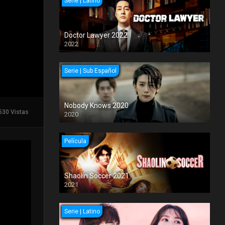
Serie | Latino
Doctor Lawyer 2022
2022
Serie | Sub Español
Nobody Knows 2020
530 Vistas
2020
Película
Shaolin Soccer 2021
2021
Serie | Latino