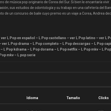
o de música pop originario de Corea del Sur. Si bien le encantaría vivir
sión, sus estudios de odontología y su trabajo en una cafetería del Bar
to de un concurso de baile cuyo premio es un viaje a Corea, Andrea dec
 ver L Pop en español – L Pop castellano – ver L Pop latino – ver L 
D – ver L Pop drama – L Pop completo – L Pop descargas – L Pop cap
k – L Pop kdrama – L Pop dorama – L Pop netflix – L Pop mkv – L Po
Pop mkv – L pop serie
Idioma
Tamaño
Clicks