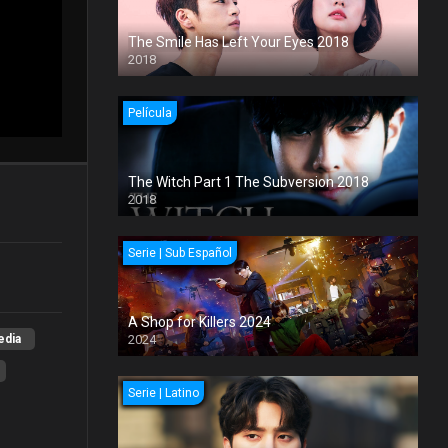
The Smile Has Left Your Eyes 2018
2018
Película
The Witch Part 1 The Subversion 2018
2018
Serie | Sub Español
A Shop for Killers 2024
dia
2024
Serie | Latino