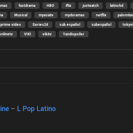
amas
fastdrama
HBO
iflix
justwatch
latinohd
ma
Musical
myasiatv
mydoramas
netflix
palomita
prime video
Series24
sub español
subespañol
tokyv
nlinetv
VIKI
vikitv
Yandispoiler
ine
–
L Pop Latino