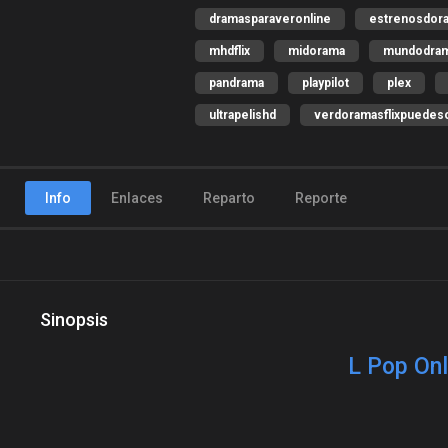
dramasparaveronline
estrenosdor
mhdflix
midorama
mundodra
pandrama
playpilot
plex
ultrapelishd
verdoramasflixpuedeso
Info
Enlaces
Reparto
Reporte
Sinopsis
L Pop Onl