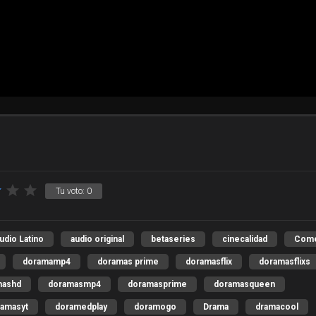
Tu voto:
0
udio Latino
audio original
betaseries
cinecalidad
Come
doramamp4
doramas prime
doramasflix
doramasflixs
mashd
doramasmp4
doramasprime
doramasqueen
amasyt
doramedplay
doramogo
Drama
dramacool