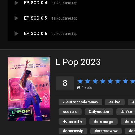
EPISODIO 4
saikoudane.top
EPISODIO 5
saikoudane.top
EPISODIO 6
saikoudane.top
L Pop 2023
8
1
voto
25estrenosdoramas
asilive
A
cuevana
Dailymotion
danfran
doramasflv
doramasgo
dora
doramasvip
doramaswow
dor