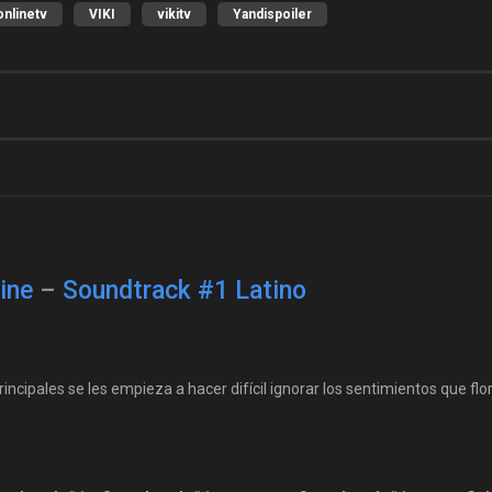
nlinetv
VIKI
vikitv
Yandispoiler
ine
–
Soundtrack #1 Latino
ncipales se les empieza a hacer difícil ignorar los sentimientos que fl