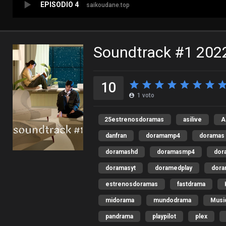
EPISODIO 4
saikoudane.top
Soundtrack #1 202
10
1
voto
25estrenosdoramas
asilive
A
danfran
doramamp4
doramas
doramashd
doramasmp4
dor
doramasyt
doramedplay
dor
estrenosdoramas
fastdrama
midorama
mundodrama
Musi
pandrama
playpilot
plex