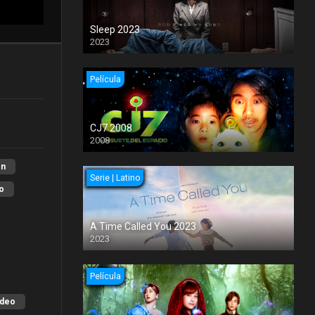
Sleep 2023
2023
Película
CJ7 2008
2008
on
Serie | Latino
o
A Time Called You 2023
2023
Película
ideo