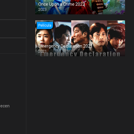
Once Upon a Crime 2023
2023
Película
Emergency Declaration 2021
2021
orecen