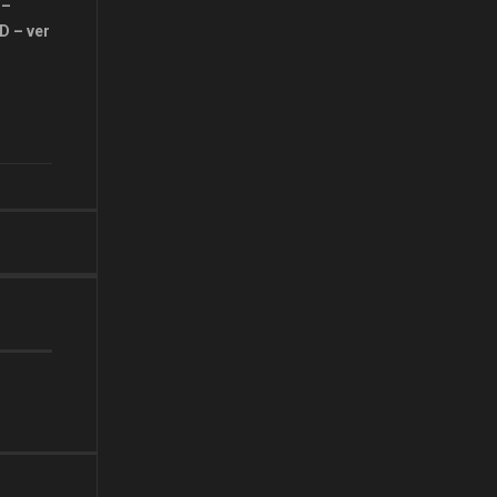
 –
D – ver