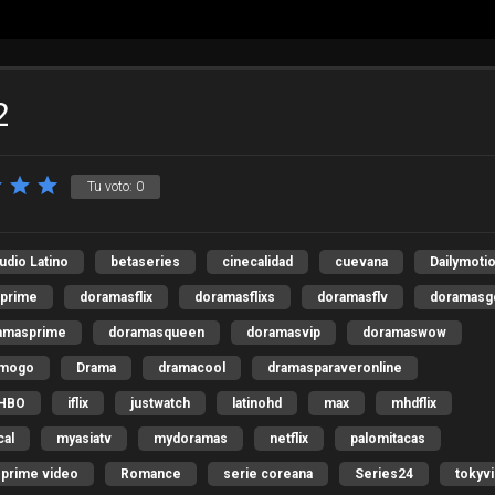
2
Tu voto:
0
udio Latino
betaseries
cinecalidad
cuevana
Dailymoti
 prime
doramasflix
doramasflixs
doramasflv
doramasg
amasprime
doramasqueen
doramasvip
doramaswow
amogo
Drama
dramacool
dramasparaveronline
HBO
iflix
justwatch
latinohd
max
mhdflix
cal
myasiatv
mydoramas
netflix
palomitacas
prime video
Romance
serie coreana
Series24
tokyv