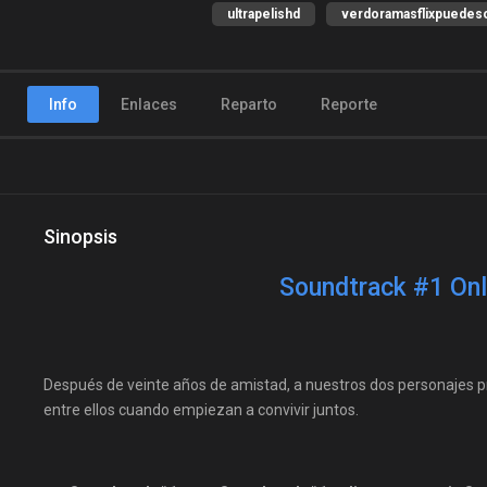
ultrapelishd
verdoramasflixpuedeso
Info
Enlaces
Reparto
Reporte
Sinopsis
Soundtrack #1 Onl
Después de veinte años de amistad, a nuestros dos personajes pri
entre ellos cuando empiezan a convivir juntos.