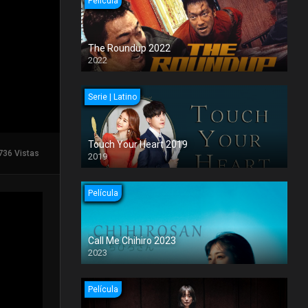
Película
The Roundup 2022
2022
Serie | Latino
Touch Your Heart 2019
736 Vistas
2019
Película
Call Me Chihiro 2023
2023
Película