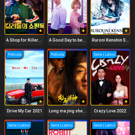
A Shop for Killers 2024
A Good Day to be a Dog 2023
Ruroni Kenshin Sai shusho The Beginning 2021
Película
Película
Serie | Latino
Drive My Car 2021
Long ma jing shen 2023
Crazy Love 2022
Serie | Latino
Serie | Latino
Serie | Latino