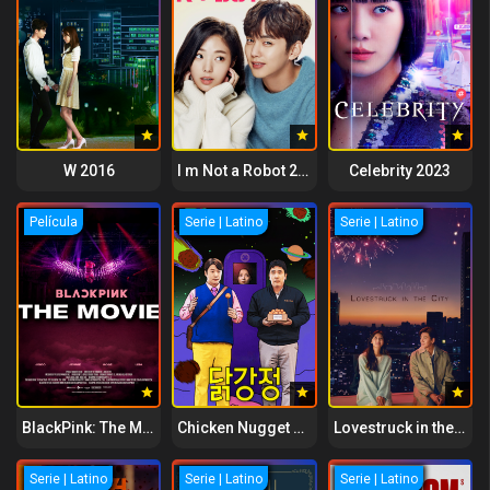
W 2016
I m Not a Robot 2017
Celebrity 2023
Película
Serie | Latino
Serie | Latino
BlackPink: The Movie 2021
Chicken Nugget 2024
Lovestruck in the City 2020
Serie | Latino
Serie | Latino
Serie | Latino