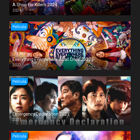
A Shop for Killers 2024
2024
Película
Everything Everywhere All at Once 2022
2022
Película
Emergency Declaration 2021
2021
Película