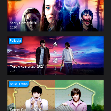
Story Game 2020
2020
Película
Yoru o koeru tabi 2021
2021
Serie | Latino
Secret Garden 2010