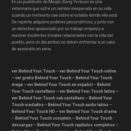
En un pueblecito de Moojin, Bong Ye-boon es una
dramasparaveronline
veterinaria que sufre un cambio inesperado en su vida
estrenosdoramas
fastdrama
cuando un meteorito cae sobre el establo donde ella está.
HBO
iflix
justwatch
De repente adquiere poderes psicométricos, y junto con
un detective apasionado por su trabajo empieza a
latinohd
max
mhdflix
resolver incidentes triviales relacionados con la vida del
midorama
mundodrama
pueblo; pero un día ambos se deben enfrentar a un caso
de asesinato en serie.
myasiatv
mydoramas
netflix
palomitacas
pandrama
playpilot
plex
ver Behind Your Touch – ver Behind Your Touch online
prime video
Romance
– ver gratis Behind Your Touch – Behind Your Touch
mega – ver Behind Your Touch en español – Behind
serie coreana
Series24
Your Touch castellano – ver Behind Your Touch latino –
sub español
subespañol
ver Behind Your Touch sub castellano – Behind Your
Touch mediafire – Behind Your Touch audio latino –
tokyvideo
ultrapelishd
Behind Your Touch HD – ver Behind Your Touch drama
verdoramasflixpuedesonlinetv
– Behind Your Touch completo – Behind Your Touch
VIKI
vikitv
Yandispoiler
descargas – Behind Your Touch capitulos completos –