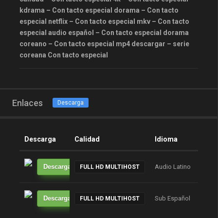
kdrama – Con tacto especial dorama – Con tacto
especial netflix – Con tacto especial mkv – Con tacto
especial audio español – Con tacto especial dorama
coreano – Con tacto especial mp4 descargar – serie
coreana Con tacto especial
Enlaces
Descarga
Descarga
Calidad
Idioma
Tam
Descarga
Audio Latino
----
FULL HD MULTIHOST
Descarga
Sub Español
----
FULL HD MULTIHOST