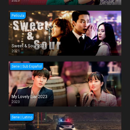
2023
Película
Sweet & Sour 2021
2021
Serie | Sub Español
My Lovely Liar 2023
2023
Serie | Latino