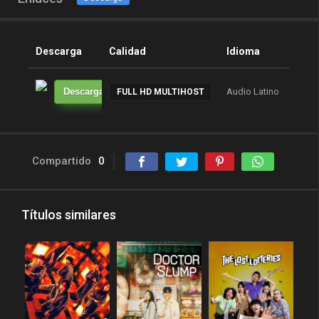
Descarga
Calidad
Idioma
Tam
Descarga
Audio Latino
----
FULL HD MULTIHOST
Compartido
0
Títulos similares