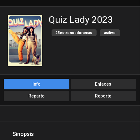
Quiz Lady 2023
25estrenosdoramas
asilive
Audio Latino
audio original
betaseries
cinecalidad
Comedia
cuevana
Dailymotion
danfran
Dorama On
doramamp4
Info
Enlaces
doramas prime
doramasflix
Reparto
Reporte
doramasflixs
doramasflv
doramasgo
doramashd
doramasmp4
doramasprime
Sinopsis
doramasqueen
doramasvip