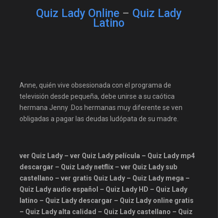
doramaswow
doramasyt
Quiz Lady Online
–
Quiz Lady
doramedplay
Latino
doramogo
dramacool
dramasparaveronline
estrenosdoramas
fastdrama
HBO
Hulu
iflix
Anne, quién vive obsesionada con el programa de
televisión desde pequeña, debe unirse a su caótica
justwatch
latinohd
max
hermana Jenny .Dos hermanas muy diferente se ven
mhdflix
midorama
obligadas a pagar las deudas ludópata de su madre.
mundodrama
myasiatv
mydoramas
netflix
ver Quiz Lady – ver Quiz Lady película – Quiz Lady mp4
palomitacas
pandrama
descargar – Quiz Lady netflix – ver Quiz Lady sub
playpilot
plex
castellano – ver gratis Quiz Lady – Quiz Lady mega –
Quiz Lady audio español – Quiz Lady HD – Quiz Lady
prime video
Series24
latino – Quiz Lady descargar – Quiz Lady online gratis
sub español
subespañol
– Quiz Lady alta calidad – Quiz Lady castellano – Quiz