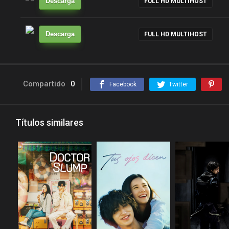
Descarga
FULL HD MULTIHOST
Descarga
FULL HD MULTIHOST
Compartido
0
Facebook
Twitter
Títulos similares