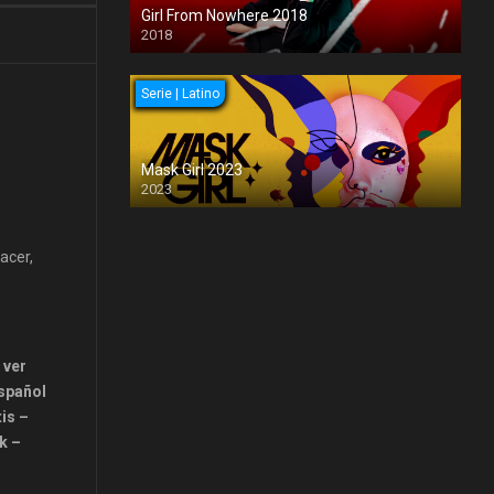
Girl From Nowhere 2018
2018
Serie | Latino
Mask Girl 2023
2023
acer,
 ver
español
tis –
k –