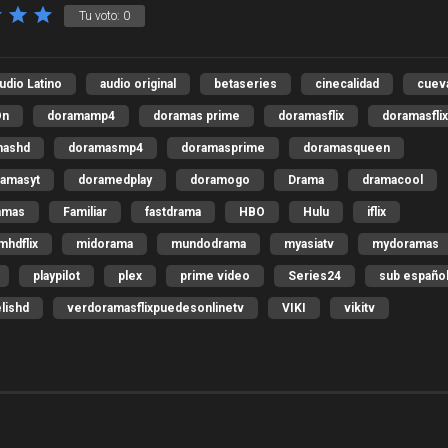
Tu voto:
0
udio Latino
audio original
betaseries
cinecalidad
cuev
On
doramamp4
doramas prime
doramasflix
doramasfli
mashd
doramasmp4
doramasprime
doramasqueen
amasyt
doramedplay
doramogo
Drama
dramacool
amas
Familiar
fastdrama
HBO
Hulu
iflix
mhdflix
midorama
mundodrama
myasiatv
mydoramas
playpilot
plex
prime video
Series24
sub españo
elishd
verdoramasflixpuedesonlinetv
VIKI
vikitv