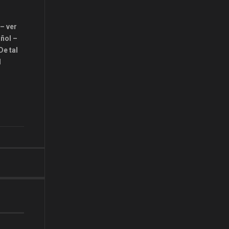
 – ver
añol –
De tal
l