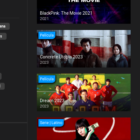
BlackPink: The Movie 2021
2021
ana
Película
xs
Concrete Utopia 2023
2023
Película
l
Dream 2023
2023
Serie | Latino