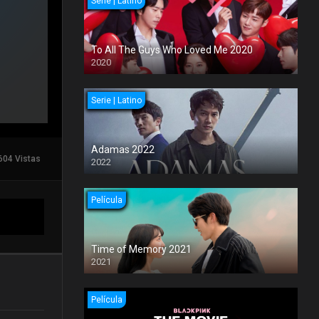
Serie | Latino
To All The Guys Who Loved Me 2020
2020
Serie | Latino
Adamas 2022
604 Vistas
2022
Película
Time of Memory 2021
2021
Película