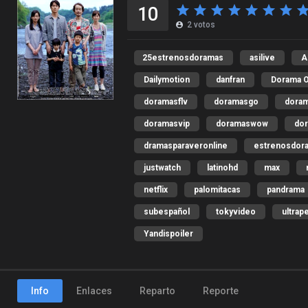
10
2
votos
25estrenosdoramas
asilive
A
Dailymotion
danfran
Dorama 
doramasflv
doramasgo
dora
doramasvip
doramaswow
dor
dramasparaveronline
estrenosdor
justwatch
latinohd
max
netflix
palomitacas
pandrama
subespañol
tokyvideo
ultrap
Yandispoiler
Info
Enlaces
Reparto
Reporte