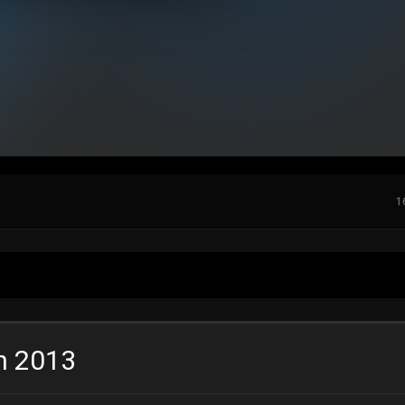
1
on 2013