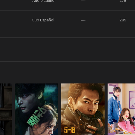
Audio Latino
----
278
Sub Español
----
285