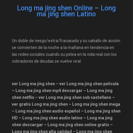
doramasprime
doramasqueen
Long ma jing shen Online
–
Long
ma jing shen Latino
doramasvip
doramaswow
doramasyt
doramedplay
doramogo
Drama
Un doble de riesgo/extra/fracasado y su caballo de acción
dramacool
se convierten de la noche a la mañana en tendencia en
dramasparaveronline
las redes sociales cuando su pelea en la vida real con los
estrenosdoramas
Familiar
cobradores de deudas se vuelve viral.
fastdrama
HBO
Hulu
iflix
justwatch
kdrama
ver Long ma jing shen – ver Long ma jing shen película
latinohd
max
mhdflix
– Long ma jing shen mp4 descargar – Long ma jing
shen netflix – ver Long ma jing shen sub castellano –
midorama
mundodrama
ver gratis Long ma jing shen – Long ma jing shen mega
myasiatv
mydoramas
– Long ma jing shen audio español – Long ma jing shen
netflix
palomitacas
HD – Long ma jing shen audio latino – Long ma jing
shen descargar – Long ma jing shen online gratis –
pandrama
playpilot
plex
Long ma jing shen alta calidad – Long ma jing shen