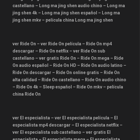
prime video
Series24
castellano – Long ma jing shen audio chino – Long ma
jing shen 4k – Long ma jing shen español – Long ma
sub español
subespañol
jing shen mkv – película china Long ma jing shen
tokyvideo
ultrapelishd
verdoramasflixpuedesonlinetv
VIKI
vikitv
Yandispoiler
ver Ride On – ver Ride On película – Ride On mp4
descargar – Ride On netflix – ver Ride On sub
castellano – ver gratis Ride On – Ride On mega – Ride
On audio español – Ride On HD – Ride On audio latino –
Ride On descargar – Ride On online gratis – Ride On
alta calidad – Ride On castellano – Ride On audio chino
– Ride On 4k – Sleep español – Ride On mkv – película
china Ride On
ver El especialista – ver El especialista película – El
especialista mp4 descargar – El especialista netflix –
ver El especialista sub castellano – ver gratis El
especialista – El especialista mega – El especialista