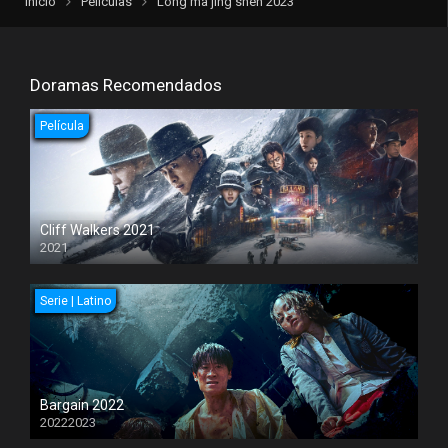
Inicio
Películas
Long ma jing shen 2023
Doramas Recomendados
Película
Cliff Walkers 2021
2021
Serie | Latino
Bargain 2022
20222023