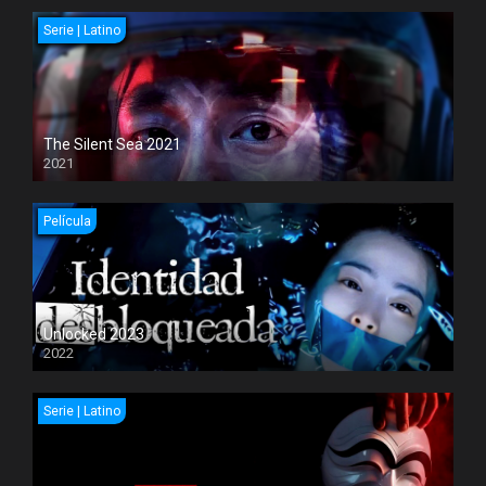
Serie | Latino
The Silent Sea 2021
2021
Película
Unlocked 2023
2022
Serie | Latino