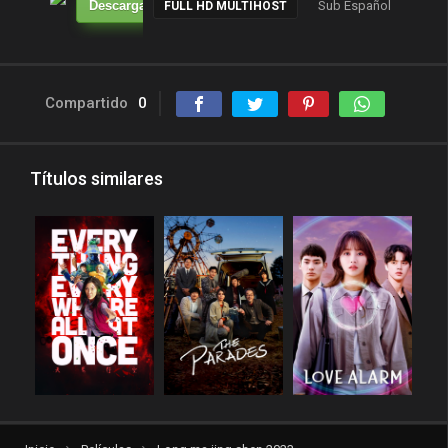
Descarga
Sub Español
----
FULL HD MULTIHOST
Compartido
0
Títulos similares