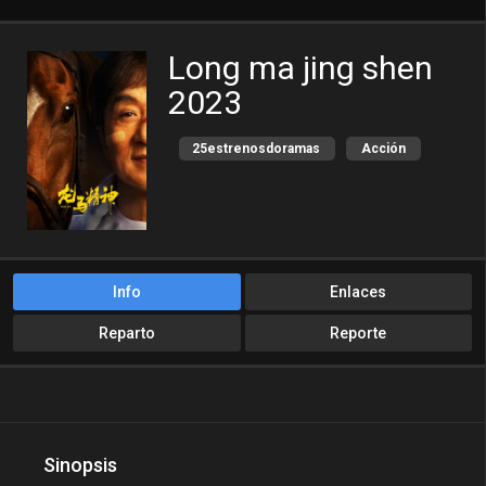
Long ma jing shen
2023
25estrenosdoramas
Acción
asilive
Audio Latino
audio original
betaseries
cinecalidad
Comedia
cuevana
Dailymotion
Info
Enlaces
danfran
Dorama On
Reparto
Reporte
doramamp4
doramas prime
doramasflix
doramasflixs
doramasflv
doramasgo
Sinopsis
doramashd
doramasmp4