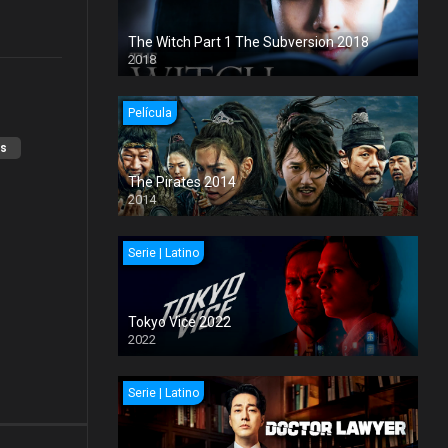
The Witch Part 1 The Subversion 2018
2018
Película
xs
The Pirates 2014
2014
Serie | Latino
Tokyo Vice 2022
2022
Serie | Latino