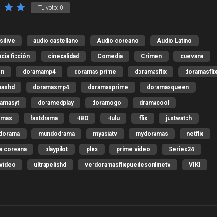
Tu voto:
0
silive
audio castellano
Audio coreano
Audio Latino
cia ficción
cinecalidad
Comedia
Crimen
cuevana
On
doramamp4
doramas prime
doramasflix
doramasfli
mashd
doramasmp4
doramasprime
doramasqueen
amasyt
doramedplay
doramogo
dramacool
amas
fastdrama
HBO
Hulu
iflix
justwatch
dorama
mundodrama
myasiatv
mydoramas
netflix
la coreana
playpilot
plex
prime video
Series24
video
ultrapelishd
verdoramasflixpuedesonlinetv
VIKI