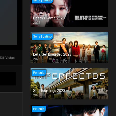
Serie | Latino
Death’s Game 2023
2023
Serie | Latino
Let s Get Divorced 2023
436 Vistas
2023
Película
Shortcomings 2023
2023
Película