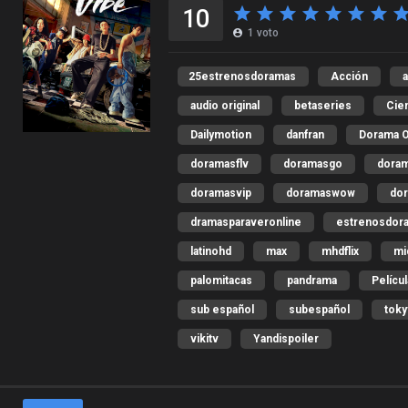
10
1
voto
25estrenosdoramas
Acción
a
audio original
betaseries
Cien
Dailymotion
danfran
Dorama 
doramasflv
doramasgo
dora
doramasvip
doramaswow
dor
dramasparaveronline
estrenosdor
latinohd
max
mhdflix
mi
palomitacas
pandrama
Pelícu
sub español
subespañol
toky
vikitv
Yandispoiler