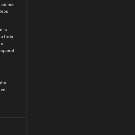
 online
Seoul
úl a
 a toda
ta
 español
alta
Seúl